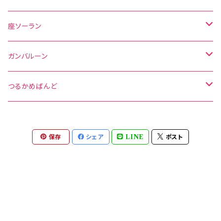
座ソーラン
グッズ
ガンバルーン
CD／DVD
座ソーランスペシャリスト講座
グッズ
つるかめばんど
テキスト
スペシャリスト（習得コース）
ガンバルーン
ガンバルーン養成講座
グッズ
保存
シェア
LINE
ポスト
オリジナル法被
スペシャリスト（指導者コース）
DVD
DVD
つるかめばんど養成講座
セット
スペシャリスト（匠コース）
テキスト
つるかめばんど
セット
セット